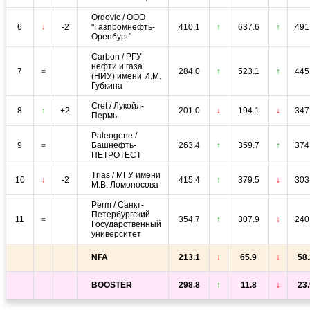
Ordovic / ООО
6
↓
-2
"Газпромнефть-
410.1
↑
637.6
↑
491
Оренбург"
Carbon / РГУ
нефти и газа
7
=
284.0
↑
523.1
↑
445
(НИУ) имени И.М.
Губкина
Cret / Лукойл-
8
↑
+2
201.0
↓
194.1
↓
347
Пермь
Paleogene /
9
=
Башнефть-
263.4
↑
359.7
↑
374
ПЕТРОТЕСТ
Trias / МГУ имени
10
↓
-2
415.4
↑
379.5
↓
303
М.В. Ломоносова
Perm / Санкт-
Петербургский
11
=
354.7
↑
307.9
↓
240
Государственный
университет
NFA
213.1
↓
65.9
↓
58.
BOOSTER
298.8
↑
11.8
↓
23.