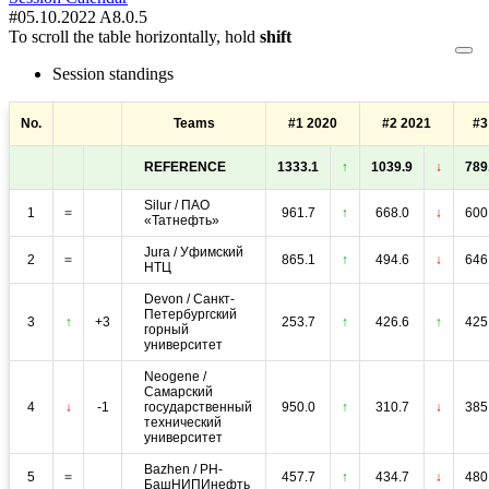
#05.10.2022 A8.0.5
To scroll the table horizontally, hold
shift
Session standings
No.
Teams
#1 2020
#2 2021
#3
REFERENCE
1333.1
↑
1039.9
↓
789
Silur / ПАО
1
=
961.7
↑
668.0
↓
600
«Татнефть»
Jura / Уфимский
2
=
865.1
↑
494.6
↓
646
НТЦ
Devon / Санкт-
Петербургский
3
↑
+3
253.7
↑
426.6
↑
425
горный
университет
Neogene /
Самарский
4
↓
-1
государственный
950.0
↑
310.7
↓
385
технический
университет
Bazhen / РН-
5
=
457.7
↑
434.7
↓
480
БашНИПИнефть