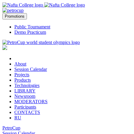
Promotions
Public Tournament
Demo Practicum
About
Session Calendar
Projects
Products
Technologies
LIBRARY
Newsroom
MODERATORS
Participants
CONTACTS
RU
PetroCup
Session Calendar