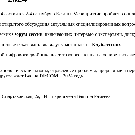
24
состоится 2-4 сентября в Казани. Мероприятие пройдет в очн
ля открытого обсуждения актуальных специализированных вопро
ческих
Форум-сессий
, включающих интервью с экспертами, диску
хнологическая выставка ждут участников на
Клуб-сессиях
.
й цифрового двойника нефтегазового актива на основе тренаж
 технологические вызовы, отраслевые проблемы, прорывные и п
другое ждет Вас на
DECOM
в 2024 году.
ул. Спартаковская, 2а, "ИТ-парк имени Башира Рамеева"