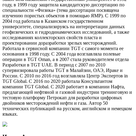
году, в 1999 году защитила кандидатскую диссертацию по
специальности «Физика» (тема диссертации посвящена
изучению пористых объектов в помощью ЯМР). C 1999 по
2004 год работала в Казанском государственном
университете, специализируясь на интерпретации данных
геофизических и гидродинамических исследований, а также
исследованиях коллекторских свойств пласта и
проектировании доразработки зрелых месторождений.
Работала в сервисной компании TGT с самого момента ее
основания в 1998 году. С 2004 года возглавляла полевые
операции в TGT Oman, а в 2007 стала руководителем отдела
Разработки в TGT UAE. В период с 2007 по 2010
супервизировала работы TGT в Малайзии, ОАЭ, Ираке и
России. С 2010 по 2016 год возглавляла Центр Экспертов in
TGT Global. С 2016 по 2020 работала Консультантом
компании TGT Global. С 2020 работает в компании Нафта,
предлагающей нефтяной и газовой индустрии тренинговую и
тестовую платформу Петрокап для разработки цифровых
двойников месторождений нефти и газа. Автор 50
технических публикаций на русском, английском и немецком
языках.