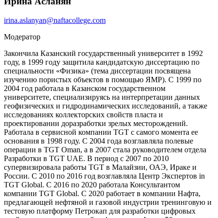
Ирина Асланян
irina.aslanyan@naftacollege.com
Модератор
Закончила Казанский государственный университет в 1992
году, в 1999 году защитила кандидатскую диссертацию по
специальности «Физика» (тема диссертации посвящена
изучению пористых объектов в помощью ЯМР). C 1999 по
2004 год работала в Казанском государственном
университете, специализируясь на интерпретации данных
геофизических и гидродинамических исследований, а также
исследованиях коллекторских свойств пласта и
проектировании доразработки зрелых месторождений.
Работала в сервисной компании TGT с самого момента ее
основания в 1998 году. С 2004 года возглавляла полевые
операции в TGT Oman, а в 2007 стала руководителем отдела
Разработки в TGT UAE. В период с 2007 по 2010
супервизировала работы TGT в Малайзии, ОАЭ, Ираке и
России. С 2010 по 2016 год возглавляла Центр Экспертов in
TGT Global. С 2016 по 2020 работала Консультантом
компании TGT Global. С 2020 работает в компании Нафта,
предлагающей нефтяной и газовой индустрии тренинговую и
тестовую платформу Петрокап для разработки цифровых