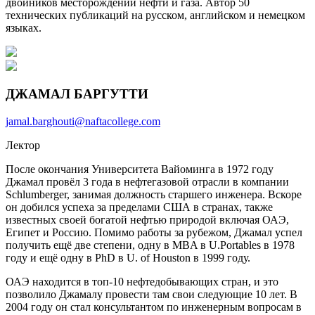
двойников месторождений нефти и газа. Автор 50
технических публикаций на русском, английском и немецком
языках.
ДЖАМАЛ БАРГУТТИ
jamal.barghouti@naftacollege.com
Лектор
После окончания Университета Вайоминга в 1972 году
Джамал провёл 3 года в нефтегазовой отрасли в компании
Schlumberger, занимая должность старшего инженера. Вскоре
он добился успеха за пределами США в странах, также
известных своей богатой нефтью природой включая ОАЭ,
Египет и Россию. Помимо работы за рубежом, Джамал успел
получить ещё две степени, одну в MBA в U.Portables в 1978
году и ещё одну в PhD в U. of Houston в 1999 году.
ОАЭ находится в топ-10 нефтедобывающих стран, и это
позволило Джамалу провести там свои следующие 10 лет. В
2004 году он стал консультантом по инженерным вопросам в