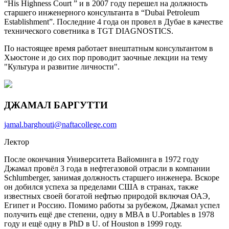
“His Highness Court ” и в 2007 году перешел на должность
старшего инженерного консультанта в “Dubai Petroleum
Establishment”. Последние 4 года он провел в Дубае в качестве
технического советника в TGT DIAGNOSTICS.
По настоящее время работает внештатным консультантом в
Хьюстоне и до сих пор проводит заочные лекции на тему
"Культура и развитие личности".
ДЖАМАЛ БАРГУТТИ
jamal.barghouti@naftacollege.com
Лектор
После окончания Университета Вайоминга в 1972 году
Джамал провёл 3 года в нефтегазовой отрасли в компании
Schlumberger, занимая должность старшего инженера. Вскоре
он добился успеха за пределами США в странах, также
известных своей богатой нефтью природой включая ОАЭ,
Египет и Россию. Помимо работы за рубежом, Джамал успел
получить ещё две степени, одну в MBA в U.Portables в 1978
году и ещё одну в PhD в U. of Houston в 1999 году.